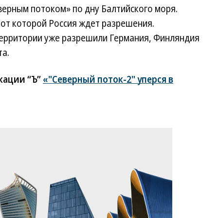
верным потоком» по дну Балтийского моря.
 от которой Россия ждет разрешения.
ерритории уже разрешили Германия, Финляндия
а.
кации “Ъ”
«"Северный поток-2" уперся в