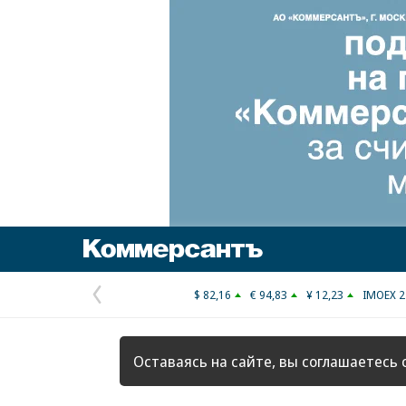
Коммерсантъ
$ 82,16
€ 94,83
¥ 12,23
IMOEX 2
Предыдущая
страница
Оставаясь на сайте, вы соглашаетесь 