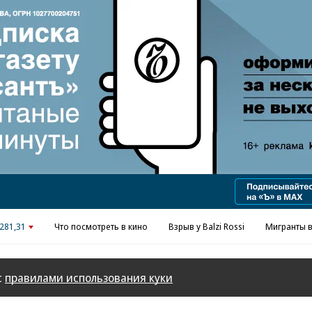
Реклама в «Ъ» www.kommersant.ru/ad
281,31
Что посмотреть в кино
Взрыв у Balzi Rossi
Мигранты в
с
правилами использования куки