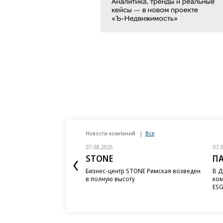
Новости компаний
Все
07.08.2026
07.
STONE
П
Бизнес-центр STONE Римская возведен
В Д
в полную высоту
ком
ESG