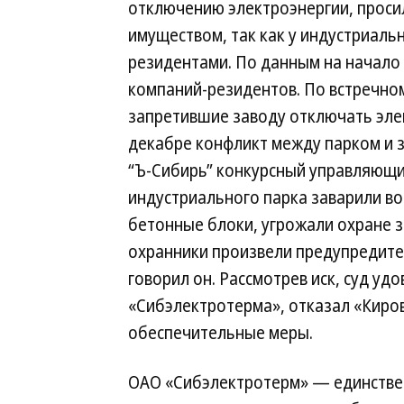
отключению электроэнергии, просил
имуществом, так как у индустриаль
резидентами. По данным на начало 
компаний-резидентов. По встречно
запретившие заводу отключать элек
декабре конфликт между парком и 
“Ъ-Сибирь” конкурсный управляющи
индустриального парка заварили во
бетонные блоки, угрожали охране з
охранники произвели предупредит
говорил он. Рассмотрев иск, суд у
«Сибэлектротерма», отказал «Киров
обеспечительные меры.
ОАО «Сибэлектротерм» — единствен