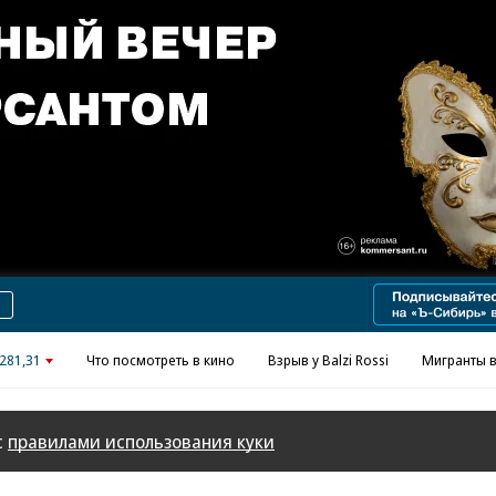
Реклама в «Ъ» www.kommersant.ru/ad
281,31
Что посмотреть в кино
Взрыв у Balzi Rossi
Мигранты в
с
правилами использования куки