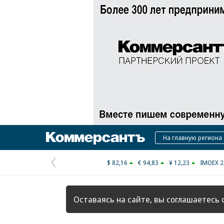
Коммерсантъ
На главную региона
$ 82,16
€ 94,83
¥ 12,23
IMOEX 2
Предыдущая
страница
Оставаясь на сайте, вы соглашаетесь 