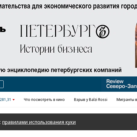
Реклама в «Ъ» www.kommersant.ru/ad
281,31
Что посмотреть в кино
Взрыв у Balzi Rossi
Мигранты в
с
правилами использования куки