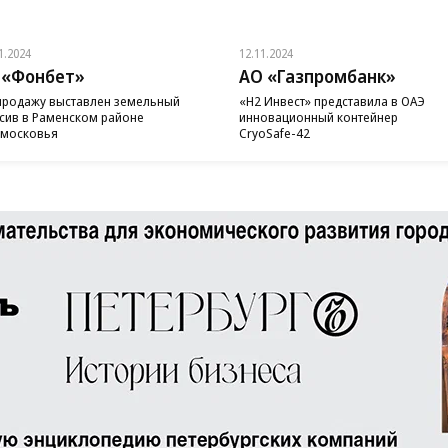
1.2024
12.11.2024
 «Фонбет»
АО «Газпромбанк»
продажу выставлен земельный
«H2 Инвест» представила в ОАЭ
сив в Раменском районе
инновационный контейнер
московья
CryoSafe-42