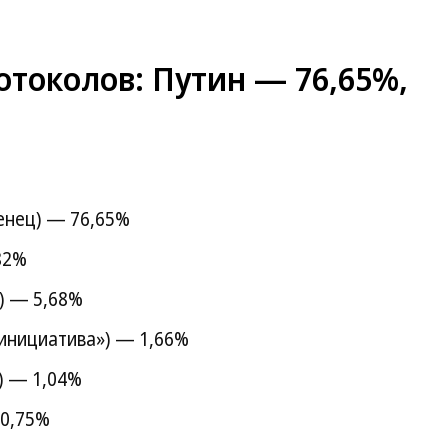
токолов: Путин — 76,65%,
енец) — 76,65%
82%
) — 5,68%
 инициатива») — 1,66%
) — 1,04%
 0,75%