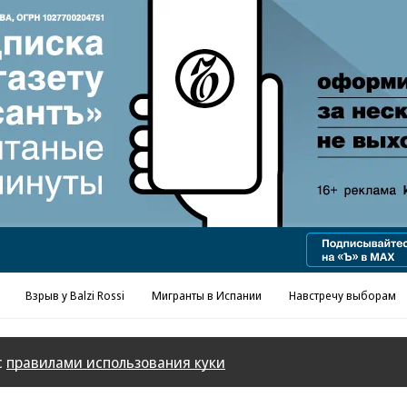
Реклама в «Ъ» www.kommersant.ru/ad
Взрыв у Balzi Rossi
Мигранты в Испании
Навстречу выборам
с
правилами использования куки