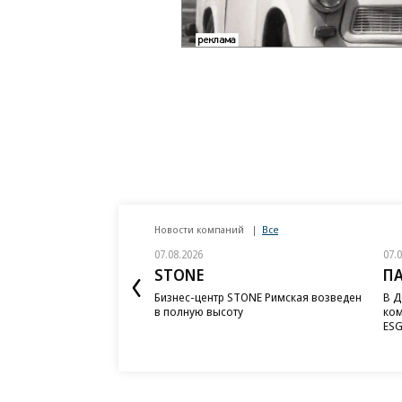
Новости компаний
Все
07.08.2026
07.
STONE
П
Бизнес-центр STONE Римская возведен
В Д
в полную высоту
ком
ESG