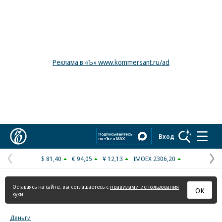
Реклама в «Ъ» www.kommersant.ru/ad
Коммерсантъ
Вход
$ 81,40
€ 94,05
¥ 12,13
IMOEX 2306,20
Предыдущая
С
страница
с
Оставаясь на сайте, вы соглашаетесь с
правилами использования
ОК
куки
Деньги