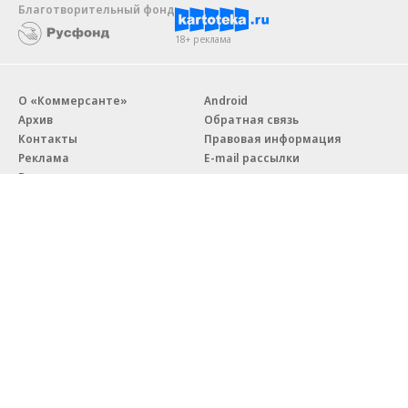
Благотворительный фонд
18+ реклама
О «Коммерсанте»
Android
Архив
Обратная связь
Контакты
Правовая информация
Реклама
E-mail рассылки
Вакансии
18+
© АО «Коммерсантъ». 127006, Москва, Оружейный переулок д. 41,
тел. +7 (495) 797-69-70.
Сетевое издание «Коммерсантъ» (доменное имя сайта:
kommersant.ru) зарегистрировано Федеральной службой
по надзору в сфере связи, информационных технологий и массовых
коммуникаций (Роскомнадзор), регистрационный номер и дата
принятия решения о регистрации: серия
Эл № ФС77-76922
от 11 октября 2019 г.