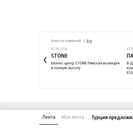
Новости компаний
Все
07.08.2026
07.
STONE
П
Бизнес-центр STONE Римская возведен
В Д
в полную высоту
ком
ESG
Благотворительный фонд
О «Коммер
Лента
Моя лента
Турция предложил
Архив
Контакты