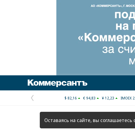
Коммерсантъ
$ 82,16
€ 94,83
¥ 12,23
IMOEX 2
Предыдущая
страница
Оставаясь на сайте, вы соглашаетесь 