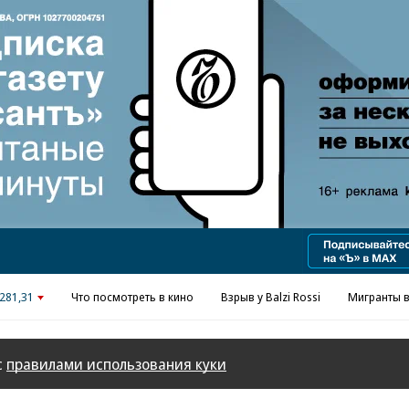
Реклама в «Ъ» www.kommersant.ru/ad
281,31
Что посмотреть в кино
Взрыв у Balzi Rossi
Мигранты в
с
правилами использования куки