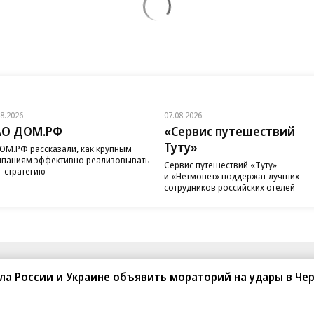
08.2026
07.08.2026
АО ДОМ.РФ
«Сервис путешествий
Туту»
ОМ.РФ рассказали, как крупным
паниям эффективно реализовывать
Сервис путешествий «Туту»
-стратегию
и «Нетмонет» поддержат лучших
сотрудников российских отелей
санте»
Реклама
Обратная связь
а России и Украине объявить мораторий на удары в Че
Вакансии
Правовая информация
Android
E-mail рассылки