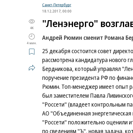
Санкт-Петербург
18.12.2017, 00:00
"Ленэнерго" возгла
4K
Андрей Рюмин сменит Романа Бе
4 мин.
25 декабря состоится совет директ
рассмотрена кандидатура нового г
Бердникова, который управлял "Лен
поручение президента РФ по финан
Рюмин. Топ-менеджер имеет опыт ра
был заместителем Павла Ливинског
"Россети" (владеет контрольным па
АО "Объединенная энергетическая к
"Россети" положительно оценили и
по сведениям "Ъ", новая задача, 