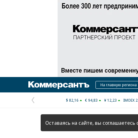
Коммерсантъ
На главную региона
$ 82,16
€ 94,83
¥ 12,23
IMOEX 2
Предыдущая
страница
Оставаясь на сайте, вы соглашаетесь 