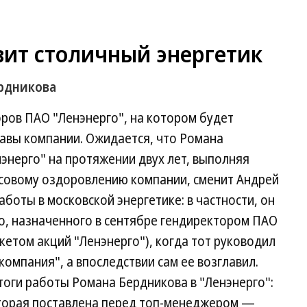
вит столичный энергетик
рдникова
оров ПАО "Ленэнерго", на котором будет
лавы компании. Ожидается, что Романа
энерго" на протяжении двух лет, выполняя
совому оздоровлению компании, сменит Андрей
боты в московской энергетике: в частности, он
о, назначенного в сентябре гендиректором ПАО
кетом акций "Ленэнерго"), когда тот руководил
омпания", а впоследствии сам ее возглавил.
тоги работы Романа Бердникова в "Ленэнерго":
которая поставлена перед топ-менеджером —