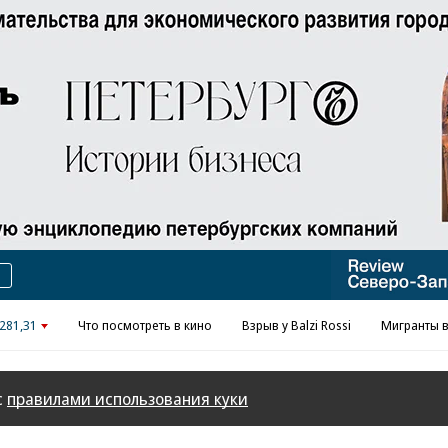
Реклама в «Ъ» www.kommersant.ru/ad
281,31
Что посмотреть в кино
Взрыв у Balzi Rossi
Мигранты в
с
правилами использования куки