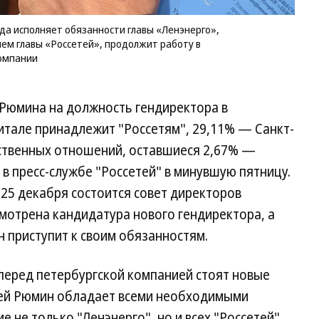
ода исполняет обязанности главы «Ленэнерго»,
ем главы «Россетей», продолжит работу в
омпании
Рюмина на должность гендиректора в
питале принадлежит "Россетям", 29,11% — Санкт-
ственных отношений, оставшиеся 2,67% —
 в пресс-службе "Россетей" в минувшую пятницу.
25 декабря состоится совет директоров
смотрена кандидатура нового гендиректора, а
н приступит к своим обязанностям.
перед петербургской компанией стоят новые
рей Рюмин обладает всеми необходимыми
е не только "Ленэнерго", но и всех "Россетей".