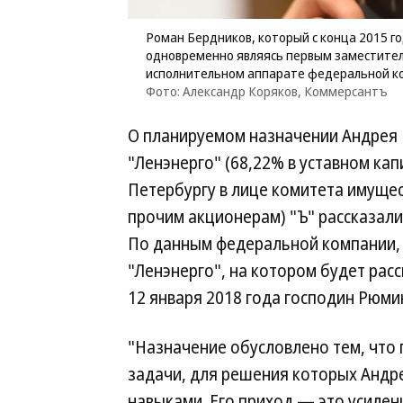
Роман Бердников, который с конца 2015 г
одновременно являясь первым заместител
исполнительном аппарате федеральной к
Фото: Александр Коряков, Коммерсантъ
О планируемом назначении Андрея 
"Ленэнерго" (68,22% в уставном ка
Петербургу в лице комитета имуще
прочим акционерам) "Ъ" рассказали
По данным федеральной компании, 
"Ленэнерго", на котором будет рас
12 января 2018 года господин Рюми
"Назначение обусловлено тем, что 
задачи, для решения которых Анд
навыками. Его приход — это усилени