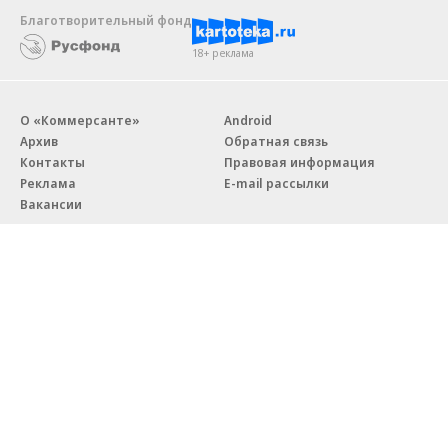
Благотворительный фонд
18+ реклама
О «Коммерсанте»
Android
Архив
Обратная связь
Контакты
Правовая информация
Реклама
E-mail рассылки
Вакансии
18+
© АО «Коммерсантъ». 127006, Москва, Оружейный переулок д. 41,
тел. +7 (495) 797-69-70.
Сетевое издание «Коммерсантъ» (доменное имя сайта:
kommersant.ru) зарегистрировано Федеральной службой
по надзору в сфере связи, информационных технологий и массовых
коммуникаций (Роскомнадзор), регистрационный номер и дата
принятия решения о регистрации: серия
Эл № ФС77-76922