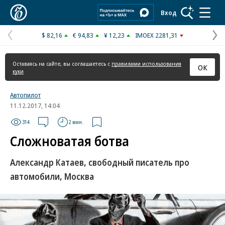
Коммерсантъ
Вход
$ 82,16
€ 94,83
¥ 12,23
IMOEX 2281,31
Предыдущая
С
страница
с
Оставаясь на сайте, вы соглашаетесь с
правилами использования
ОК
куки
Автопилот
11.12.2017, 14:04
314
2 мин.
Сложноватая ботва
Александр Катаев, свободный писатель про
автомобили, Москва