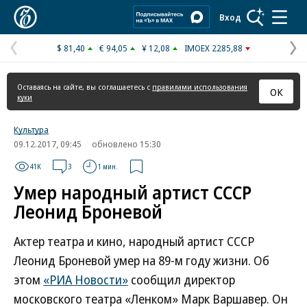
Коммерсантъ
Вход
$ 81,40
€ 94,05
¥ 12,08
IMOEX 2285,88
Предыдущая
С
страница
с
Оставаясь на сайте, вы соглашаетесь с
правилами использования
ОК
куки
Культура
09.12.2017, 09:45
обновлено 15:30
41K
3
1 мин.
Умер народный артист СССР
Леонид Броневой
Актер театра и кино, народный артист СССР
Леонид Броневой умер на 89-м году жизни. Об
этом
«РИА Новости»
сообщил директор
московского театра «Ленком» Марк Варшавер. Он