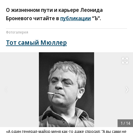
О жизненном пути и карьере Леонида
Броневого читайте в
публикации
“Ъ”.
Фотогалерея
Тот самый Мюллер
Развернуть на
1
/
14
«А один генерал-майор меня как-то даже спросил: “А вы сами не