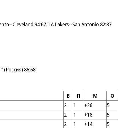
o--Cleveland 94:67. LA Lakers--San Antonio 82:87.
т"
(Россия) 86:68.
В
П
М
О
2
1
+26
5
2
1
+18
5
2
1
+14
5