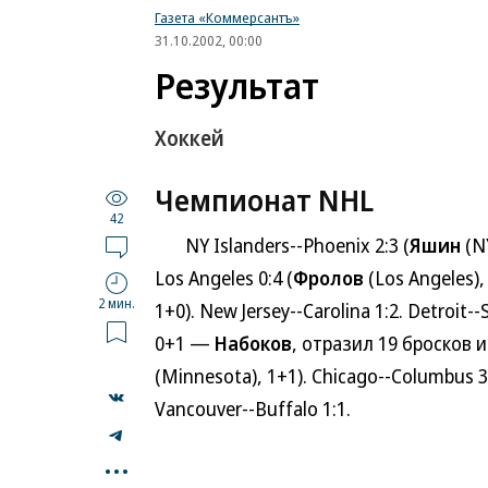
Газета «Коммерсантъ»
31.10.2002, 00:00
Результат
Хоккей
Чемпионат NHL
42
NY Islanders--Phoenix 2:3 (
Яшин
(NY
Los Angeles 0:4 (
Фролов
(Los Angeles),
2 мин.
1+0). New Jersey--Carolina 1:2. Detroit--S
0+1 —
Набоков
, отразил 19 бросков и
(Minnesota), 1+1). Chicago--Columbus 3:
Vancouver--Buffalo 1:1.
...