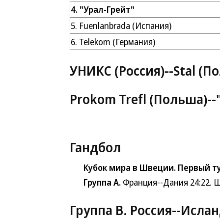
4. "Урал-Грейт"
5. Fuenlanbrada (Испания)
6. Telekom (Германия)
УНИКС
(Россия)--Stal (П
Prokom Trefl (Польша)--
Гандбол
Кубок мира в Швеции. Первый т
Группа A.
Франция--Дания 24:22. Ш
Группа B. Россия
--Ислан