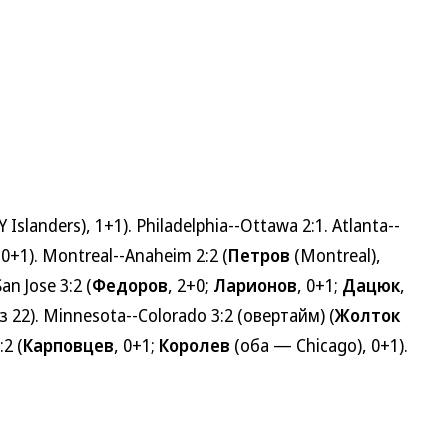
 Islanders), 1+1). Philadelphia--Ottawa 2:1. Atlanta--
 0+1). Montreal--Anaheim 2:2 (
Петров
(Montreal),
an Jose 3:2 (
Федоров
, 2+0;
Ларионов
, 0+1;
Дацюк
,
з 22). Minnesota--Colorado 3:2 (овертайм) (
Жолток
2 (
Карповцев
, 0+1;
Королев
(оба — Chicago), 0+1).