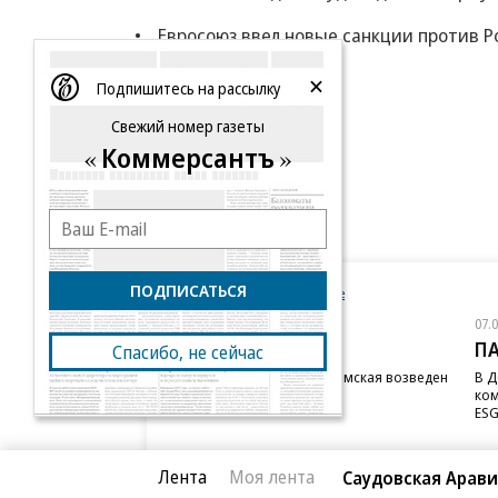
Евросоюз ввел новые санкции против Ро
Еще
Подпишитесь на рассылку
Свежий номер газеты
Коммерсантъ
ПОДПИСАТЬСЯ
Новости компаний
Все
07.08.2026
07.
STONE
П
Спасибо, не сейчас
Бизнес-центр STONE Римская возведен
В Д
в полную высоту
ком
ESG
Лента
Моя лента
Саудовская Арави