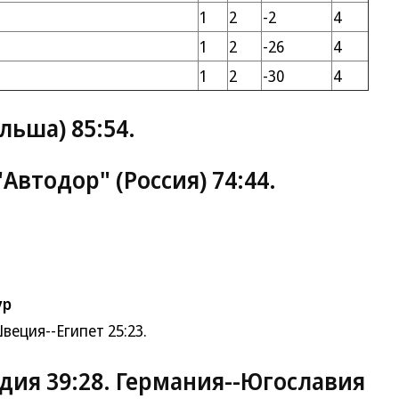
1
2
-2
4
1
2
-26
4
1
2
-30
4
ольша) 85:54.
"Автодор"
(Россия) 74:44.
ур
веция--Египет 25:23.
дия 39:28. Германия--Югославия