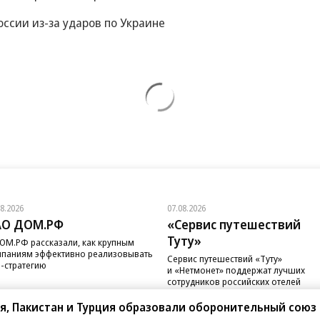
ссии из-за ударов по Украине
08.2026
07.08.2026
АО ДОМ.РФ
«Сервис путешествий
Туту»
ОМ.РФ рассказали, как крупным
паниям эффективно реализовывать
Сервис путешествий «Туту»
-стратегию
и «Нетмонет» поддержат лучших
сотрудников российских отелей
я, Пакистан и Турция образовали оборонительный союз