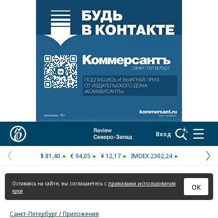
Реклама в «Ъ» www.kommersant.ru/ad
Коммерсантъ
Вход
$ 81,40
€ 94,05
¥ 12,17
IMOEX 2302,24
Предыдущая
С
страница
с
Оставаясь на сайте, вы соглашаетесь с
правилами использования
ОК
куки
Санкт-Петербург / Приложения