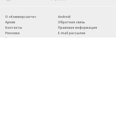
О «Коммерсанте»
Android
Архив
Обратная связь
Контакты
Правовая информация
Реклама
E-mail рассылки
Вакансии
18+
© АО «Коммерсантъ». 127006, Москва, Оружейный переулок д. 41,
тел. +7 (495) 797-69-70.
Сетевое издание «Коммерсантъ» (доменное имя сайта:
kommersant.ru) зарегистрировано Федеральной службой
по надзору в сфере связи, информационных технологий и массовых
коммуникаций (Роскомнадзор), регистрационный номер и дата
принятия решения о регистрации: серия
Эл № ФС77-76922
от 11 октября 2019 г.
Партнерские проекты/материалы, новости компаний, материалы
с пометкой «Промо» и «Официальное сообщение» опубликованы