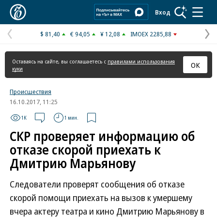
Коммерсантъ
Вход
$ 81,40
€ 94,05
¥ 12,08
IMOEX 2285,88
Предыдущая
С
страница
с
Оставаясь на сайте, вы соглашаетесь с
правилами использования
ОК
куки
Происшествия
16.10.2017, 11:25
1K
1 мин.
СКР проверяет информацию об
отказе скорой приехать к
Дмитрию Марьянову
Следователи проверят сообщения об отказе
скорой помощи приехать на вызов к умершему
вчера актеру театра и кино Дмитрию Марьянову в