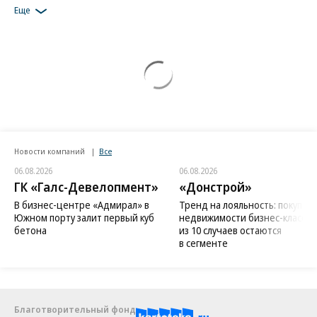
Картина дня
Виктория Нуланд может посетить Москву.
Ее называли идеологом Евромайдана
Сеть «Что делать» возбудила СКР на уголовное дело о склонении к
массовым беспорядкам
Путин призвал стимулировать талибов к выполнению обещаний
Китай предложил РФ, Ирану и Пакистану план сотрудничества по
Афганистану
В Москве ревакцинированным от COVID-19 начали выдавать QR-
коды
Еще