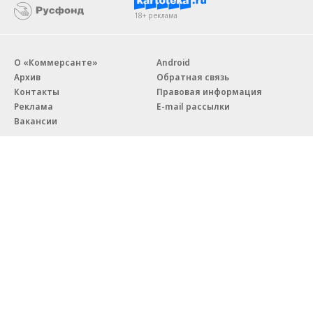
Новости компаний
Все
06.08.2026
06.08.2026
ГК «Галс-Девелопмент»
«Донстрой»
В бизнес-центре «Адмирал» в
Тренд на лояльность: покупат
Южном порту залит первый куб
недвижимости бизнес-класса в
бетона
из 10 случаев остаются
в сегменте
Благотворительный фонд
18+ реклама
О «Коммерсанте»
Android
Архив
Обратная связь
Контакты
Правовая информация
Реклама
E-mail рассылки
Вакансии