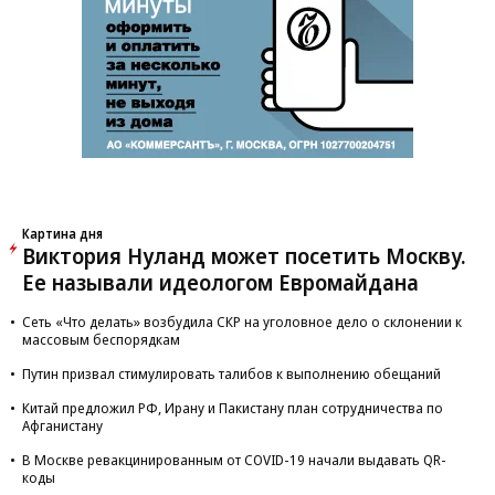
Новости партнеров
ВСУ точно получат десятки тысяч новых
солдат
Путин озвучил итоговый план СВО
Зеленский неожиданно высказался о
возвращении Крыма
Заставим раскаяться: союзник России
дал грозное обещание