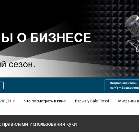
Реклама в «Ъ» www.kommersant.ru/ad
281,31
Что посмотреть в кино
Взрыв у Balzi Rossi
Мигранты в
с
правилами использования куки