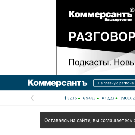
Коммерсантъ
На главную региона
$ 82,16
€ 94,83
¥ 12,23
IMOEX 2
Предыдущая
страница
Оставаясь на сайте, вы соглашаетесь 