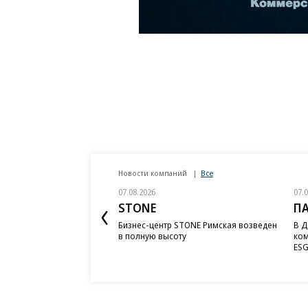
Новости компаний
Все
07.08.2026
07.
STONE
П
Бизнес-центр STONE Римская возведен
В Д
в полную высоту
ком
ESG