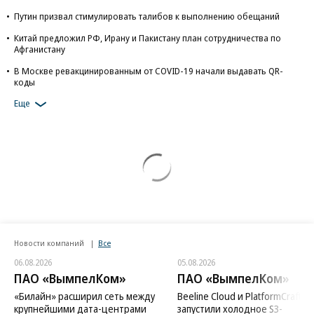
Путин призвал стимулировать талибов к выполнению обещаний
Китай предложил РФ, Ирану и Пакистану план сотрудничества по
Афганистану
В Москве ревакцинированным от COVID-19 начали выдавать QR-
коды
Еще
Новости компаний
Все
06.08.2026
05.08.2026
ПАО «ВымпелКом»
ПАО «ВымпелКом»
«Билайн» расширил сеть между
Beeline Cloud и PlatformCraft
крупнейшими дата-центрами
запустили холодное S3-