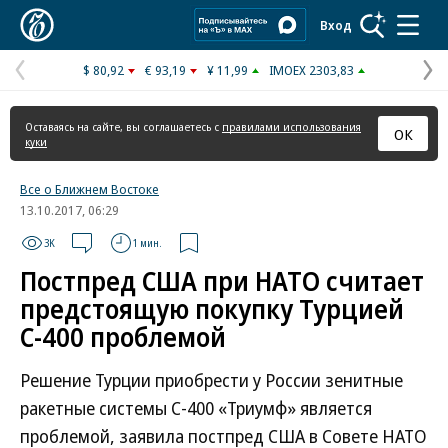
Коммерсантъ
Вход
$ 80,92
€ 93,19
¥ 11,99
IMOEX 2303,83
Предыдущая
С
страница
с
Оставаясь на сайте, вы соглашаетесь с
правилами использования
ОК
куки
Все о Ближнем Востоке
13.10.2017, 06:29
3K
1 мин.
Постпред США при НАТО считает
предстоящую покупку Турцией
С-400 проблемой
Решение Турции приобрести у России зенитные
ракетные системы С-400 «Триумф» является
проблемой, заявила постпред США в Совете НАТО