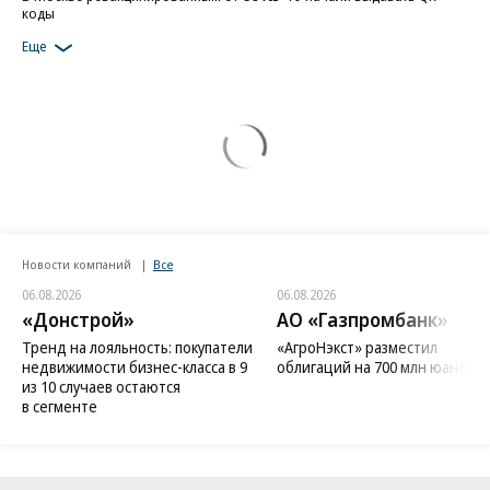
В Москве ревакцинированным от COVID-19 начали выдавать QR-
коды
Еще
Новости компаний
Все
06.08.2026
06.08.2026
«Донстрой»
АО «Газпромбанк»
Тренд на лояльность: покупатели
«АгроНэкст» разместил
недвижимости бизнес-класса в 9
облигаций на 700 млн юаней
из 10 случаев остаются
в сегменте