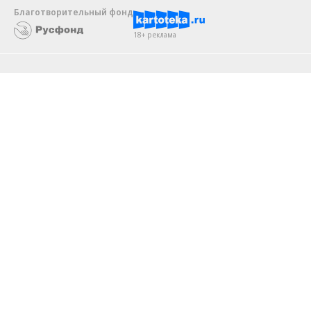
Благотворительный фонд
18+ реклама
О «Коммерсанте»
Android
Архив
Обратная связь
Контакты
Правовая информация
Реклама
E-mail рассылки
Вакансии
18+
© АО «Коммерсантъ». 127006, Москва, Оружейный переулок д. 41,
тел. +7 (495) 797-69-70.
Сетевое издание «Коммерсантъ» (доменное имя сайта:
kommersant.ru) зарегистрировано Федеральной службой
по надзору в сфере связи, информационных технологий и массовых
коммуникаций (Роскомнадзор), регистрационный номер и дата