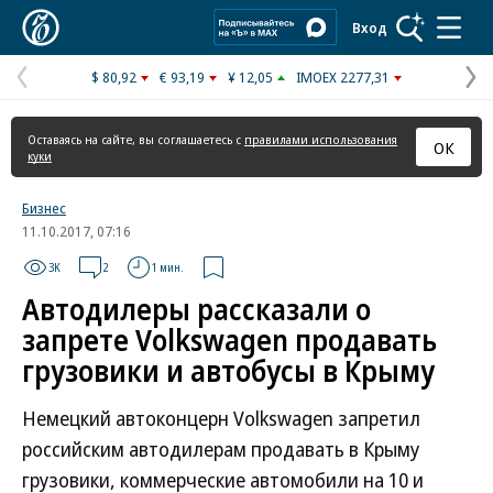
Коммерсантъ
Вход
$ 80,92
€ 93,19
¥ 12,05
IMOEX 2277,31
Предыдущая
С
страница
с
Оставаясь на сайте, вы соглашаетесь с
правилами использования
ОК
куки
Бизнес
11.10.2017, 07:16
3K
2
1 мин.
Автодилеры рассказали о
запрете Volkswagen продавать
грузовики и автобусы в Крыму
Немецкий автоконцерн Volkswagen запретил
российским автодилерам продавать в Крыму
грузовики, коммерческие автомобили на 10 и