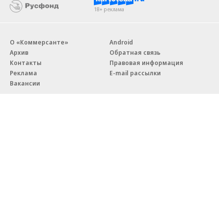
18+ реклама
О «Коммерсанте»
Android
Архив
Обратная связь
Контакты
Правовая информация
Реклама
E-mail рассылки
Вакансии
18+
© АО «Коммерсантъ». 127006, Москва, Оружейный переулок д. 41,
тел. +7 (495) 797-69-70.
Сетевое издание «Коммерсантъ» (доменное имя сайта:
kommersant.ru) зарегистрировано Федеральной службой
по надзору в сфере связи, информационных технологий и массовых
коммуникаций (Роскомнадзор), регистрационный номер и дата
принятия решения о регистрации: серия
Эл № ФС77-76922
от 11 октября 2019 г.
Партнерские проекты/материалы, новости компаний, материалы