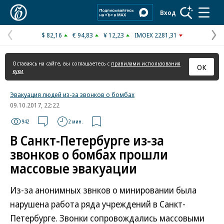
Коммерсантъ
Вход
$ 82,16
€ 94,83
¥ 12,23
IMOEX 2281,31
Предыдущая
С
страница
с
Оставаясь на сайте, вы соглашаетесь с
правилами использования
ОК
куки
Эвакуация людей из-за звонков о бомбах
09.10.2017, 22:22
942
2 мин.
В Санкт-Петербурге из-за
звонков о бомбах прошли
массовые эвакуации
Из-за анонимных звнков о минировании была
нарушена работа ряда учреждений в Санкт-
Петербурге. Звонки сопровождались массовыми