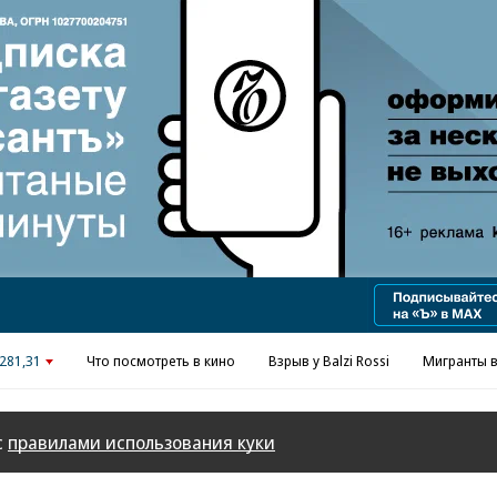
281,31
Что посмотреть в кино
Взрыв у Balzi Rossi
Мигранты в
с
правилами использования куки