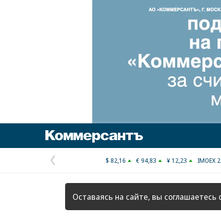
Коммерсантъ
$ 82,16
€ 94,83
¥ 12,23
IMOEX 2
Предыдущая
страница
Оставаясь на сайте, вы соглашаетесь 