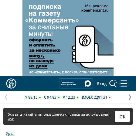
Коммерсантъ
Вход
$ 82,16
€ 94,83
¥ 12,23
IMOEX 2281,31
Предыдущая
С
страница
с
Оставаясь на сайте, вы соглашаетесь с
правилами использования
ОК
куки
Урал