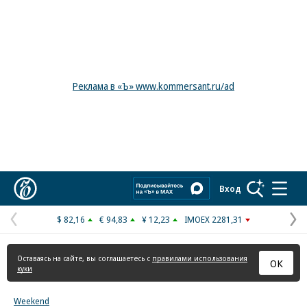
Реклама в «Ъ» www.kommersant.ru/ad
Коммерсантъ
Вход
$ 82,16
€ 94,83
¥ 12,23
IMOEX 2281,31
Предыдущая
С
страница
с
Оставаясь на сайте, вы соглашаетесь с
правилами использования
ОК
куки
Weekend