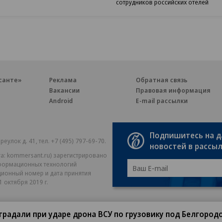
сотрудников российских отелей
санте»
Реклама
Обратная связь
Вакансии
Правовая информация
Android
E-mail рассылки
Подпишитесь на 
реулок д. 41,
тел. +7 (495) 797-69-70.
Партнерские проекты/матери
новостей в рассы
«Промо» и «Официальное со
а: kommersant.ru) зарегистрировано
нформационных технологий
На kommersant.ru применяют
ционный номер и дата принятия
1 октября 2019 г.
традали при ударе дрона ВСУ по грузовику под Белгород