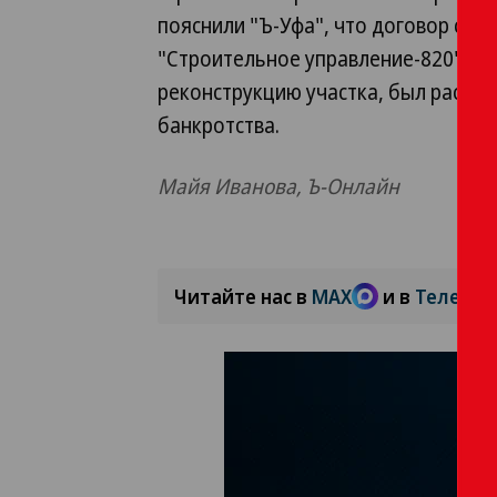
пояснили "Ъ-Уфа", что договор с 
"Строительное управление-820", к
реконструкцию участка, был расторг
банкротства.
Майя Иванова, Ъ-Онлайн
Читайте нас в
MAX
и в
Телегра