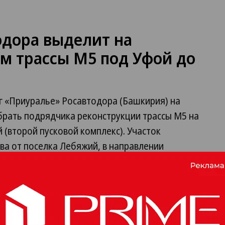
одора выделит на
м трассы М5 под Уфой до
 «Приуралье» Росавтодора (Башкирия) на
брать подрядчика реконструкции трассы М5 на
й (второй пусковой комплекс). Участок
ва от поселка Лебяжий, в направлении
авлении. На реконструкцию 11,37 км дороги
лн руб. из федерального бюджета, сообщается
лжны быть завершены до 15 декабря текущего
меняется предоставление четырехлетней
 и пятилетней — на нижний слой. В "Приуралье"