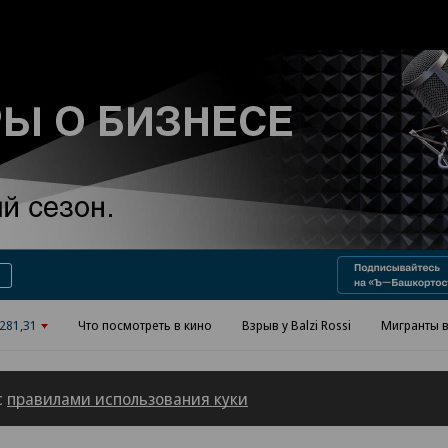
Реклама в «Ъ» www.kommersant.ru/ad
281,31
Что посмотреть в кино
Взрыв у Balzi Rossi
Мигранты в
с
правилами использования куки