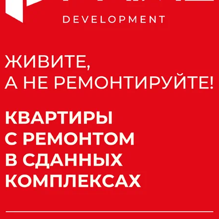
прежним подрядчиком работ — ООО
оторое выиграло предыдущий тендер на
нут, так как в компании началась процедура
Поделиться
ме