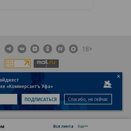
18+
дайджест
алы, новости компаний, материалы с пометкой
лке «Коммерсантъ Уфа»
общение» опубликованы на коммерческой основе.
ся рекомендательные технологии.
Подробнее
Спасибо, не сейчас
ПОДПИСАТЬСЯ
ом
Вся лента
Еще