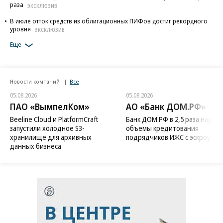
раза
ЭКСКЛЮЗИВ
В июле отток средств из облигационных ПИФов достиг рекордного
уровня
ЭКСКЛЮЗИВ
Еще
Новости компаний
Все
05.08.2026
05.08.2026
ПАО «ВымпелКом»
АО «Банк ДОМ.РФ»
Beeline Cloud и PlatformCraft
Банк ДОМ.РФ в 2,5 раза нараст
запустили холодное S3-
объемы кредитования
хранилище для архивных
подрядчиков ИЖС с эскроу
данных бизнеса