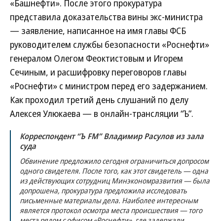
«Башнефти». После этого прокуратура
представила доказательства вины экс-министра
— заявление, написанное на имя главы ФСБ
руководителем службы безопасности «Роснефти»
генералом Олегом Феоктистовым и Игорем
Сечиным, и расшифровку переговоров главы
«Роснефти» с министром перед его задержанием.
Как проходил третий день слушаний по делу
Алексея Улюкаева — в онлайн-трансляции “Ъ”.
Корреспондент “Ъ FM” Владимир Расулов из зала
суда
Обвинение предложило сегодня ограничиться допросом
одного свидетеля. После того, как этот свидетель — одна
из действующих сотрудниц Минэкономразвития — была
допрошена, прокуратура предложила исследовать
письменные материалы дела. Наиболее интересным
является протокол осмотра места происшествия — того
места рядом с офисом «Роснефти», где задержали