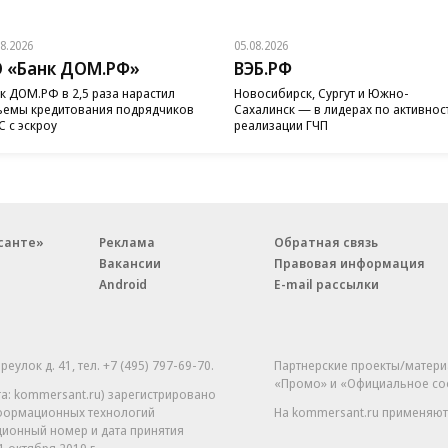
08.2026
05.08.2026
 «Банк ДОМ.РФ»
ВЭБ.РФ
к ДОМ.РФ в 2,5 раза нарастил
Новосибирск, Сургут и Южно-
емы кредитования подрядчиков
Сахалинск — в лидерах по активнос
 с эскроу
реализации ГЧП
санте»
Реклама
Обратная связь
Вакансии
Правовая информация
Android
E-mail рассылки
реулок д. 41,
тел. +7 (495) 797-69-70.
Партнерские проекты/матери
«Промо» и «Официальное со
а: kommersant.ru) зарегистрировано
нформационных технологий
На kommersant.ru применяют
ционный номер и дата принятия