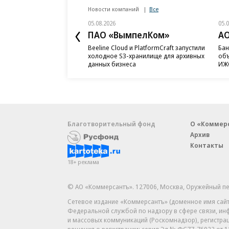
Новости компаний
Все
05.08.2026
05.
ПАО «ВымпелКом»
АО
Beeline Cloud и PlatformCraft запустили
Бан
холодное S3-хранилище для архивных
объ
данных бизнеса
ИЖС
Благотворительный фонд
О «Коммер
Архив
Контакты
18+ реклама
© АО «Коммерсантъ». 127006, Москва, Оружейный пе
Сетевое издание «Коммерсантъ» (доменное имя сайт
Федеральной службой по надзору в сфере связи, и
и массовых коммуникаций (Роскомнадзор), регистра