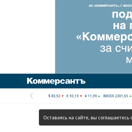
Коммерсантъ
$ 80,92
€ 93,19
¥ 11,99
IMOEX 2301,65
Предыдущая
страница
Оставаясь на сайте, вы соглашаетесь 