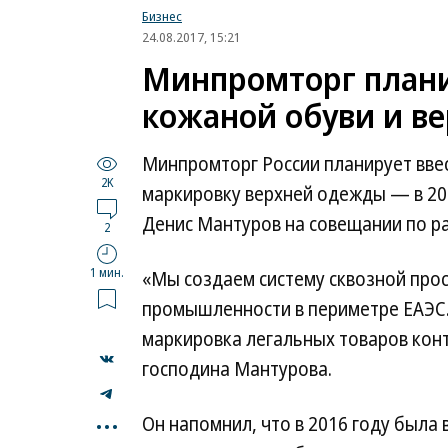
Бизнес
24.08.2017, 15:21
Минпромторг плани
кожаной обуви и в
Минпромторг России планирует ввес
2K
маркировку верхней одежды — в 20
Денис Мантуров на совещании по р
2
1 мин.
«Мы создаем систему сквозной про
промышленности в периметре ЕАЭС.
маркировка легальных товаров ко
господина Мантурова.
...
Он напомнил, что в 2016 году была