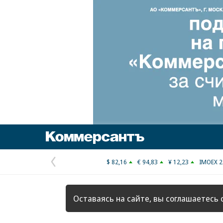
Коммерсантъ
$ 82,16
€ 94,83
¥ 12,23
IMOEX 2
Предыдущая
страница
Оставаясь на сайте, вы соглашаетесь 