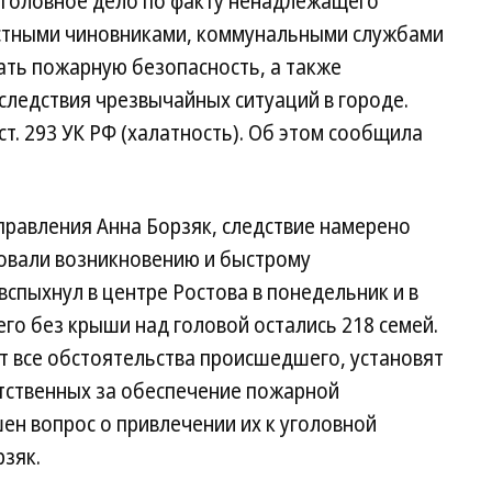
уголовное дело по факту ненадлежащего
естными чиновниками, коммунальными службами
ать пожарную безопасность, а также
следствия чрезвычайных ситуаций в городе.
ст. 293 УК РФ (халатность). Об этом сообщила
управления Анна Борзяк, следствие намерено
вовали возникновению и быстрому
спыхнул в центре Ростова в понедельник и в
его без крыши над головой остались 218 семей.
т все обстоятельства происшедшего, установят
тственных за обеспечение пожарной
шен вопрос о привлечении их к уголовной
рзяк.