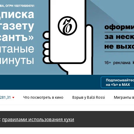
281,31
Что посмотреть в кино
Взрыв у Balzi Rossi
Мигранты в
с
правилами использования куки