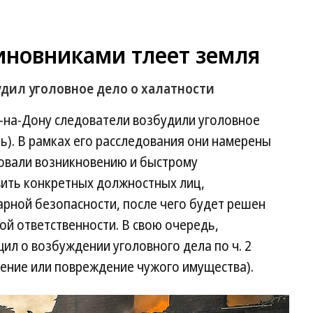
иновниками тлеет земля
удил уголовное дело о халатности
а-на-Дону следователи возбудили уголовное
сть). В рамках его расследования они намерены
вовали возникновению и быстрому
вить конкретных должностных лиц,
рной безопасности, после чего будет решен
ой ответственности. В свою очередь,
ил о возбуждении уголовного дела по ч. 2
жение или повреждение чужого имущества).