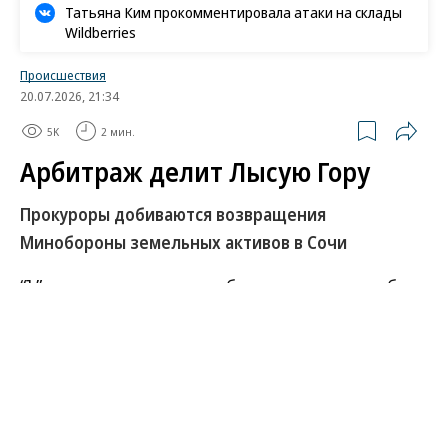
Татьяна Ким прокомментировала атаки на склады
Wildberries
Происшествия
20.07.2026, 21:34
5K
2 мин.
Арбитраж делит Лысую Гору
Прокуроры добиваются возвращения
Минобороны земельных активов в Сочи
“Ъ” стали известны подробности спора о судьбе
недвижимости в Сочи, которую в 2021 году АО
«Главное управление обустройства войск (ГУОВ)»
передало компании «Олимпситистрой». Суд
признал, что участок с недостроенным зданием в
микрорайоне Лысая Гора перешел коммерческой