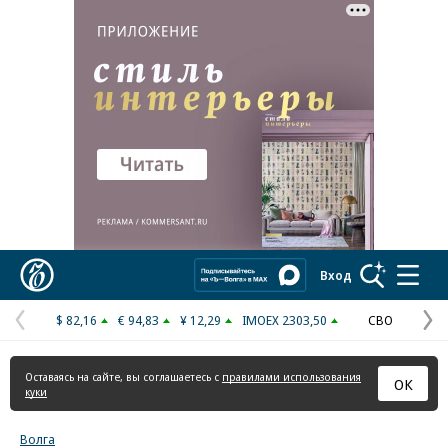
Коммерсантъ
Вход
$ 82,16
€ 94,83
¥ 12,29
IMOEX 2303,50
СВО
Предыдущая
С
страница
с
Оставаясь на сайте, вы соглашаетесь с
правилами использования
ОК
куки
Волга