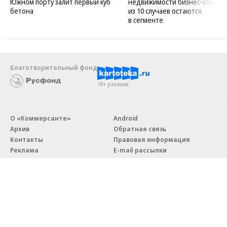
Южном порту залит первый куб
недвижимости бизнес-класса в
бетона
из 10 случаев остаются
в сегменте
Благотворительный фонд
18+ реклама
О «Коммерсанте»
Android
Архив
Обратная связь
Контакты
Правовая информация
Реклама
E-mail рассылки
Вакансии
18+
© АО «Коммерсантъ». 127006, Москва, Оружейный переулок д. 41,
тел. +7 (495) 797-69-70.