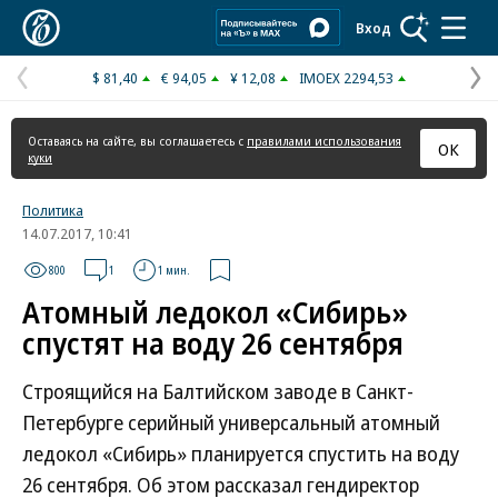
Коммерсантъ
Вход
$ 81,40
€ 94,05
¥ 12,08
IMOEX 2294,53
Предыдущая
С
страница
с
Оставаясь на сайте, вы соглашаетесь с
правилами использования
ОК
куки
Политика
14.07.2017, 10:41
800
1
1 мин.
Атомный ледокол «Сибирь»
спустят на воду 26 сентября
Строящийся на Балтийском заводе в Санкт-
Петербурге серийный универсальный атомный
ледокол «Сибирь» планируется спустить на воду
26 сентября. Об этом рассказал гендиректор