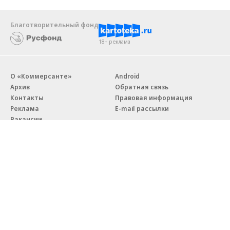
Благотворительный фонд
18+ реклама
О «Коммерсанте»
Android
Архив
Обратная связь
Контакты
Правовая информация
Реклама
E-mail рассылки
Вакансии
18+
© АО «Коммерсантъ». 127006, Москва, Оружейный переулок д. 41,
тел. +7 (495) 797-69-70.
Сетевое издание «Коммерсантъ» (доменное имя сайта:
kommersant.ru) зарегистрировано Федеральной службой
по надзору в сфере связи, информационных технологий и массовых
коммуникаций (Роскомнадзор), регистрационный номер и дата