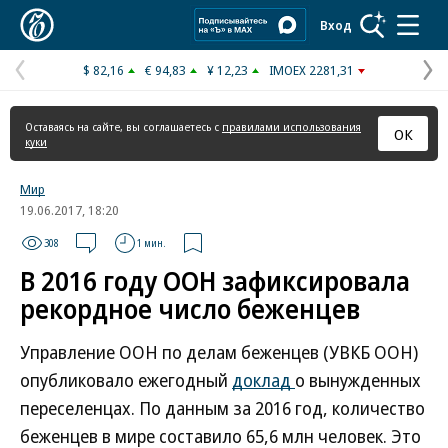
Коммерсантъ
Вход
$ 82,16
€ 94,83
¥ 12,23
IMOEX 2281,31
Предыдущая
С
страница
с
Оставаясь на сайте, вы соглашаетесь с
правилами использования
ОК
куки
Мир
19.06.2017, 18:20
308
1 мин.
В 2016 году ООН зафиксировала
рекордное число беженцев
Управление ООН по делам беженцев (УВКБ ООН)
опубликовало ежегодный
доклад
о вынужденных
переселенцах. По данным за 2016 год, количество
беженцев в мире составило 65,6 млн человек. Это