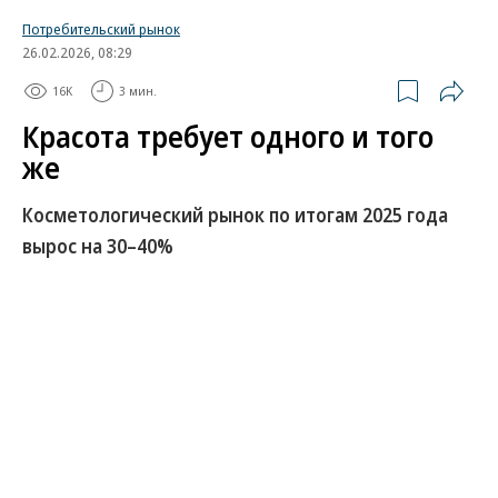
Потребительский рынок
26.02.2026, 08:29
16K
3 мин.
Красота требует одного и того
же
Косметологический рынок по итогам 2025 года
вырос на 30–40%
В 2025 году российские потребители сделали себе
11,5 млн «уколов красоты» и 23,1 млн аппаратных
косметологических процедур. Это на 32% и на 40%
соответственно больше год к году. Сегмент
аппаратной косметологии растет быстрее в том
числе за счет пациентов, которые пытаются
стереть следы прошлых, как правило,