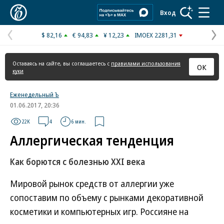
Коммерсантъ
Вход
$ 82,16
€ 94,83
¥ 12,23
IMOEX 2281,31
Предыдущая
С
страница
с
Оставаясь на сайте, вы соглашаетесь с
правилами использования
ОК
куки
Еженедельный Ъ
01.06.2017, 20:36
22K
4
6 мин.
Аллергическая тенденция
Как борются с болезнью XXI века
Мировой рынок средств от аллергии уже
сопоставим по объему с рынками декоративной
косметики и компьютерных игр. Россияне на