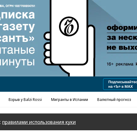
Реклама в «Ъ» www.kommersant.ru/ad
Взрыв у Balzi Rossi
Мигранты в Испании
Валютный прогноз
с
правилами использования куки