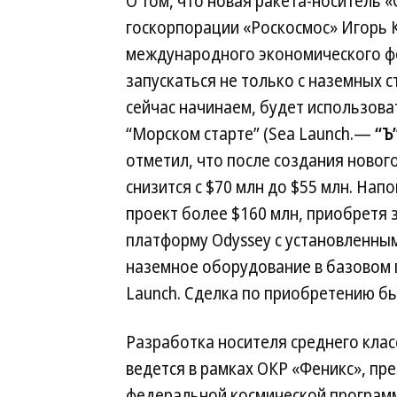
О том, что новая ракета-носитель «
госкорпорации «Роскосмос» Игорь К
международного экономического фо
запускаться не только с наземных 
сейчас начинаем, будет использова
“Морском старте” (Sea Launch.—
“Ъ
отметил, что после создания новог
снизится с $70 млн до $55 млн. Нап
проект более $160 млн, приобретя 
платформу Odyssey с установленным
наземное оборудование в базовом п
Launch. Сделка по приобретению бы
Разработка носителя среднего клас
ведется в рамках ОКР «Феникс», пр
федеральной космической программ