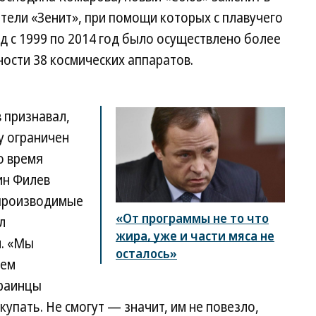
ители «Зенит», при помощи которых с плавучего
д с 1999 по 2014 год было осуществлено более
ности 38 космических аппаратов.
 признавал,
y ограничен
о время
ин Филев
 производимые
«От программы не то что
л
жира, уже и части мяса не
м. «Мы
осталось»
еем
краинцы
упать. Не смогут — значит, им не повезло,