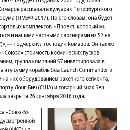
Союз-5» будет создана к 2022 году, глава
омаров рассказал в кулуарах Петербургского
рума (ПМЭФ-2017). По его словам, она будет
стартовых комплексов. «Проект, который мы
ться и нашими частными партнерами из S7 на
”
)»,— подчеркнул господин Комаров. Он также
о «Союза» стоимость космических пусков
омним, группа компаний S7 инвестировала в
за эту сумму корабль Sea Launch Commander и
 на них оборудованием ракетного сегмента,
орту Лонг-Бич (США) и товарный знак Sea
ла закрыта 26 сентября 2016 года.
са «Союз-5»
едусмотренной
ой (ФКП) на