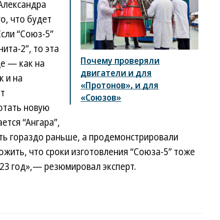
Александра
о, что будет
Если “Союз-5”
ита-2”, то эта
Почему проверяли
е — как на
двигатели и для
к и на
«Протонов», и для
ет
«Союзов»
отать новую
ется “Ангара”,
ь гораздо раньше, а продемонстрировали
ожить, что сроки изготовления “Союза-5” тоже
023 год»,— резюмировал эксперт.