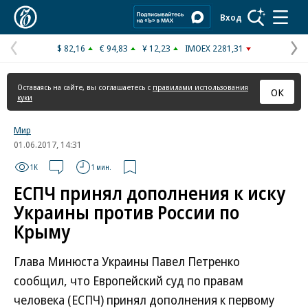
Коммерсантъ
Вход
$ 82,16
€ 94,83
¥ 12,23
IMOEX 2281,31
Предыдущая
С
страница
с
Оставаясь на сайте, вы соглашаетесь с
правилами использования
ОК
куки
Мир
01.06.2017, 14:31
1K
1 мин.
ЕСПЧ принял дополнения к иску
Украины против России по
Крыму
Глава Минюста Украины Павел Петренко
сообщил, что Европейский суд по правам
человека (ЕСПЧ) принял дополнения к первому