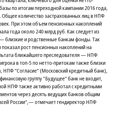
о квартала, ключевого для оценки нетто-
базы по итогам переходной кампании 2016 года,
е. Общее количество застрахованных лиц в НПФ
еловек. При этом объем пенсионных накоплений
ачала года около 240 млрд руб. Как следует из
 — близкие и родственные банкам фонды. Так
 показал рост пенсионных накоплений на
зультата ближайшего преследователя — НПФ
и игрока в топ-5 по нетто-притокам также близки
, НПФ "Согласие" (Московский кредитный банк),
 финансовую группу "Будущее" банк не входит,
вной НПФ также активно работал с кредитными
лиентов через десять ведущих банков общим
 всей России",— отмечает гендиректор НПФ