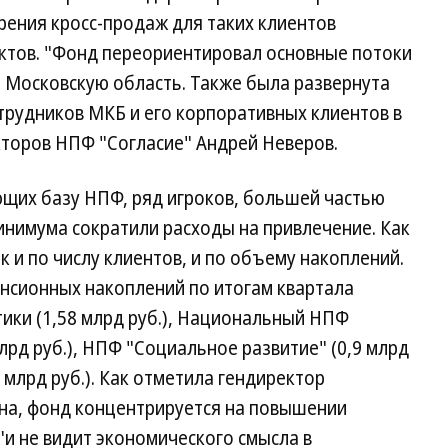
рения кросс-продаж для таких клиентов
ктов. "Фонд переориентировал основные потоки
и Московскую область. Также была развернута
трудников МКБ и его корпоративных клиентов в
кторов НПФ "Согласие" Андрей Неверов.
ющих базу НПФ, ряд игроков, большей частью
инимума сократили расходы на привлечение. Как
к и по числу клиентов, и по объему накоплений.
нсионных накоплений по итогам квартала
ики (1,58 млрд руб.), Национальный НПФ
млрд руб.), НПФ "Социальное развитие" (0,9 млрд
 млрд руб.). Как отметила гендиректор
на, фонд концентрируется на повышении
и не видит экономического смысла в