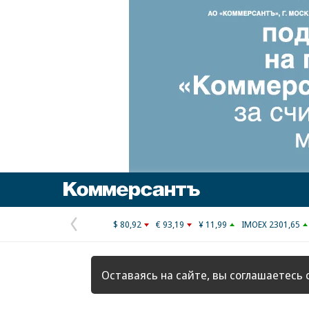
Коммерсантъ
$ 80,92
€ 93,19
¥ 11,99
IMOEX 2301,65
Предыдущая
страница
Оставаясь на сайте, вы соглашаетесь 