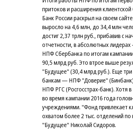
Итоги работы НПФ по итогам первог
притоков и расширения клиентской 
Банк России раскрыл на своем сайт
выросло на 4,6 млн, до 34,4 млн ч
достиг 2,37 трлн руб., прибавив с н
отчетности, в абсолютных лидерах
НПФ Сбербанка по итогам кампании
90,5 млрд руб. Это втрое выше ре
"Будущее" (30,4 млрд руб.). Еще тр
банкам — НПФ "Доверие" (Бинбанк)
НПФ РГС (Росгосстрах-банк). Хотя в
во время кампании 2016 года голо
учреждениями. "Фонд привлекает к
охватом более 2 тыс. отделений по
"Будущее" Николай Сидоров.