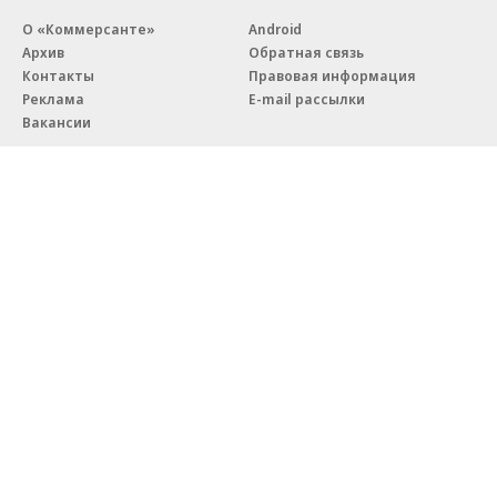
О «Коммерсанте»
Android
Архив
Обратная связь
Контакты
Правовая информация
Реклама
E-mail рассылки
Вакансии
18+
© АО «Коммерсантъ». 127006, Москва, Оружейный переулок д. 41,
тел. +7 (495) 797-69-70.
Сетевое издание «Коммерсантъ» (доменное имя сайта:
kommersant.ru) зарегистрировано Федеральной службой
по надзору в сфере связи, информационных технологий и массовых
коммуникаций (Роскомнадзор), регистрационный номер и дата
принятия решения о регистрации: серия
Эл № ФС77-76922
от 11 октября 2019 г.
Партнерские проекты/материалы, новости компаний, материалы
с пометкой «Промо» и «Официальное сообщение» опубликованы
на коммерческой основе.