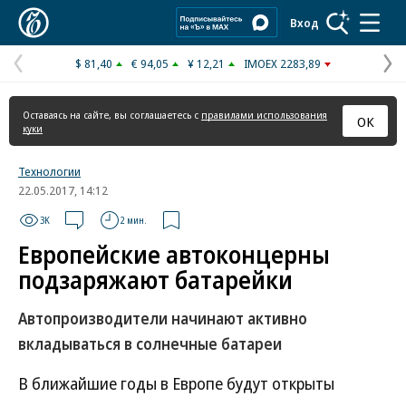
Коммерсантъ
Вход
$ 81,40
€ 94,05
¥ 12,21
IMOEX 2283,89
Предыдущая
С
страница
с
Оставаясь на сайте, вы соглашаетесь с
правилами использования
ОК
куки
Технологии
22.05.2017, 14:12
3K
2 мин.
Европейские автоконцерны
подзаряжают батарейки
Автопроизводители начинают активно
вкладываться в солнечные батареи
В ближайшие годы в Европе будут открыты