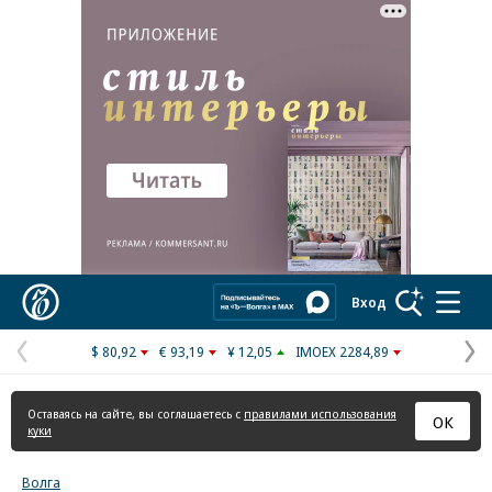
Коммерсантъ
Вход
$ 80,92
€ 93,19
¥ 12,05
IMOEX 2284,89
Предыдущая
С
страница
с
Оставаясь на сайте, вы соглашаетесь с
правилами использования
ОК
куки
Волга