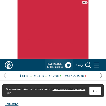
Коммерсантъ
Вход
$ 81,40
€ 94,05
¥ 12,08
IMOEX 2285,88
Предыдущая
С
страница
с
Оставаясь на сайте, вы соглашаетесь с
правилами использования
ОК
куки
Прикамье