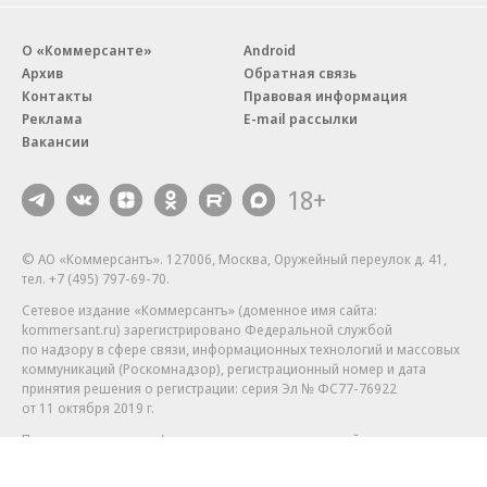
О «Коммерсанте»
Android
Архив
Обратная связь
Контакты
Правовая информация
Реклама
E-mail рассылки
Вакансии
18+
© АО «Коммерсантъ». 127006, Москва, Оружейный переулок д. 41,
тел. +7 (495) 797-69-70.
Сетевое издание «Коммерсантъ» (доменное имя сайта:
kommersant.ru) зарегистрировано Федеральной службой
по надзору в сфере связи, информационных технологий и массовых
коммуникаций (Роскомнадзор), регистрационный номер и дата
принятия решения о регистрации: серия
Эл № ФС77-76922
от 11 октября 2019 г.
Партнерские проекты/материалы, новости компаний, материалы
с пометкой «Промо» и «Официальное сообщение» опубликованы
на коммерческой основе.