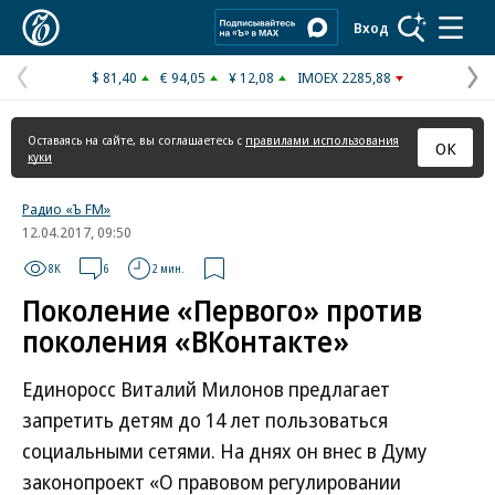
Коммерсантъ
Вход
$ 81,40
€ 94,05
¥ 12,08
IMOEX 2285,88
Предыдущая
С
страница
с
Оставаясь на сайте, вы соглашаетесь с
правилами использования
ОК
куки
Радио «Ъ FM»
12.04.2017, 09:50
8K
6
2 мин.
Поколение «Первого» против
поколения «ВКонтакте»
Единоросс Виталий Милонов предлагает
запретить детям до 14 лет пользоваться
социальными сетями. На днях он внес в Думу
законопроект «О правовом регулировании