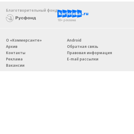
Благотворительный фонд
18+ реклама
О «Коммерсанте»
Android
Архив
Обратная связь
Контакты
Правовая информация
Реклама
E-mail рассылки
Вакансии
18+
© АО «Коммерсантъ». 127006, Москва, Оружейный переулок д. 41,
тел. +7 (495) 797-69-70.
Сетевое издание «Коммерсантъ» (доменное имя сайта:
kommersant.ru) зарегистрировано Федеральной службой
по надзору в сфере связи, информационных технологий и массовых
коммуникаций (Роскомнадзор), регистрационный номер и дата
принятия решения о регистрации: серия
Эл № ФС77-76922