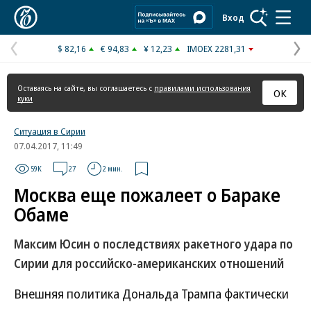
Коммерсантъ
Вход
$ 82,16
€ 94,83
¥ 12,23
IMOEX 2281,31
Предыдущая
С
страница
с
Оставаясь на сайте, вы соглашаетесь с
правилами использования
ОК
куки
Ситуация в Сирии
07.04.2017, 11:49
59K
27
2 мин.
Москва еще пожалеет о Бараке
Обаме
Максим Юсин о последствиях ракетного удара по
Сирии для российско-американских отношений
Внешняя политика Дональда Трампа фактически