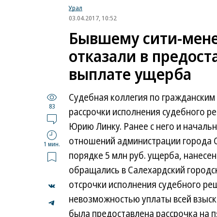
Урал
03.04.2017, 10:52
Бывшему сити-мен
отказали в предост
выплате ущерба
Судебная коллегия по гражданским
83
рассрочки исполнения судебного 
Юрию Линку. Ранее с него и начал
отношений администрации города С
1 мин.
порядке 5 млн руб. ущерба, нанес
обращались в Салехардский городск
отсрочки исполнения судебного ре
невозможностью уплаты всей взыск
...
была предоставлена рассрочка на пя