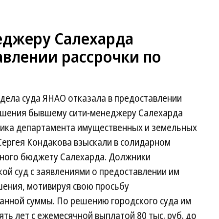
еджеру Салехарда
авлении рассрочки по
 дела суда ЯНАО отказала в предоставлении
решения бывшему сити-менеджеру Салехарда
ьника департамента имущественных и земельных
ергея Кондакова взыскали в солидарном
енного бюджету Салехарда. Должники
ой суд с заявлениями о предоставлении им
шения, мотивируя свою просьбу
анной суммы. По решению городского суда им
ть лет с ежемесячной выплатой 80 тыс. руб. до