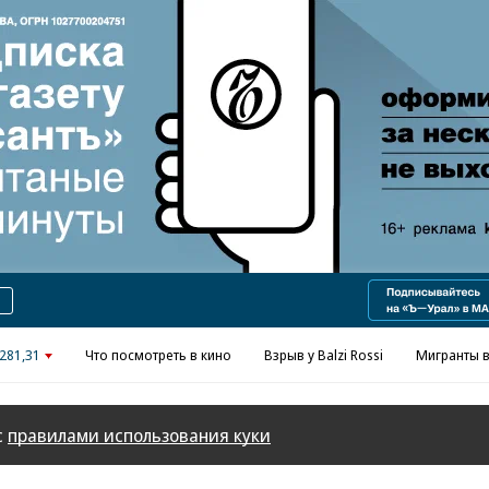
281,31
Что посмотреть в кино
Взрыв у Balzi Rossi
Мигранты в
с
правилами использования куки