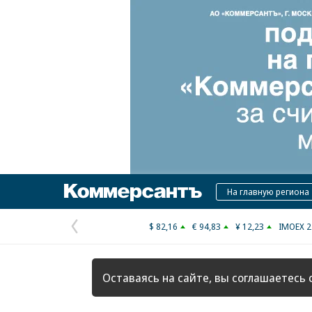
Коммерсантъ
На главную региона
$ 82,16
€ 94,83
¥ 12,23
IMOEX 2
Предыдущая
страница
Оставаясь на сайте, вы соглашаетесь 