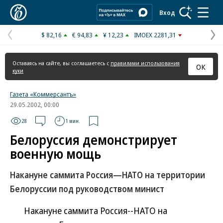
Коммерсантъ
Вход
$ 82,16
€ 94,83
¥ 12,23
IMOEX 2281,31
Предыдущая
С
страница
с
Оставаясь на сайте, вы соглашаетесь с
правилами использования
ОК
куки
Газета «Коммерсантъ»
29.05.2002, 00:00
28
1 мин.
Белоруссия демонстрирует
военную мощь
Накануне саммита Россия—НАТО на территории
Белоруссии под руководством минист
Накануне саммита Россия--НАТО на