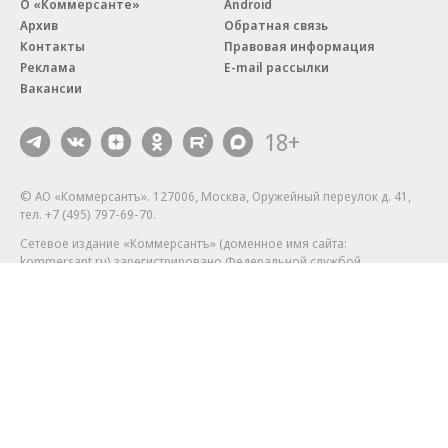
О «Коммерсанте»
Android
Архив
Обратная связь
Контакты
Правовая информация
Реклама
E-mail рассылки
Вакансии
18+
© АО «Коммерсантъ». 127006, Москва, Оружейный переулок д. 41,
тел. +7 (495) 797-69-70.
Сетевое издание «Коммерсантъ» (доменное имя сайта:
kommersant.ru) зарегистрировано Федеральной службой
по надзору в сфере связи, информационных технологий и массовых
коммуникаций (Роскомнадзор), регистрационный номер и дата
принятия решения о регистрации: серия
Эл № ФС77-76922
от 11 октября 2019 г.
Партнерские проекты/материалы, новости компаний, материалы
с пометкой «Промо» и «Официальное сообщение» опубликованы
на коммерческой основе.
На kommersant.ru применяются рекомендательные технологии.
Подробнее