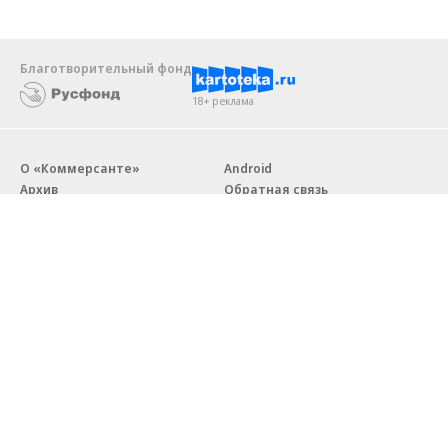
Благотворительный фонд
18+ реклама
О «Коммерсанте»
Android
Архив
Обратная связь
Контакты
Правовая информация
Реклама
E-mail рассылки
Вакансии
18+
© АО «Коммерсантъ». 127006, Москва, Оружейный переулок д. 41,
тел. +7 (495) 797-69-70.
Сетевое издание «Коммерсантъ» (доменное имя сайта:
kommersant.ru) зарегистрировано Федеральной службой
по надзору в сфере связи, информационных технологий и массовых