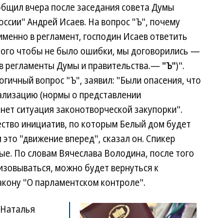
общил вчера после заседания совета Думы
ссии" Андрей Исаев. На вопрос "Ъ", почему
именно в регламент, господин Исаев ответить
 того чтобы не было ошибки, мы договорились —
(в регламенты Думы и правительства.—
"Ъ"
)".
гичный вопрос "Ъ", заявил: "Были опасения, что
еализацию (нормы о представлении
кнет ситуация законотворческой закупорки".
ество инициатив, по которым Белый дом будет
 это "движение вперед", сказал он. Спикер
ные. По словам Вячеслава Володина, после того
изовываться, можно будет вернуться к
акону "О парламентском контроле".
 Наталья