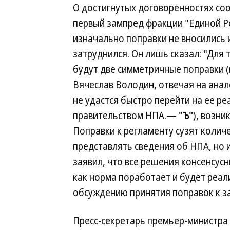
О достигнутых договоренностях со
первый зампред фракции "Единой Ро
изначально поправки не вносились 
затруднился. Он лишь сказал: "Для
будут две симметричные поправки 
Вячеслав Володин, отвечая на анало
не удастся быстро перейти на ее р
правительством НПА.—
"Ъ"
), возни
Поправки к регламенту сузят колич
представлять сведения об НПА, но и
заявил, что все решения консенсус
как норма поработает и будет реал
обсуждению принятия поправок к з
Пресс-секретарь премьер-министра