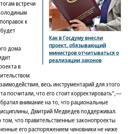
итогам встречи
 Володиным
поправок к
 будет
Как в Госдуму внесли
проект, обязывающий
ого дома
министров отчитываться о
видит
реализации законов
роекта в
вительством
заимодействия, весь инструментарий для этого
та посчитали, что его стоит корректировать",—
обратил внимание на то, что рациональные
дисциплины, Дмитрий Медведев поддерживал.
 том, что правительственные законопроекты
ченные его распоряжением чиновники не ниже