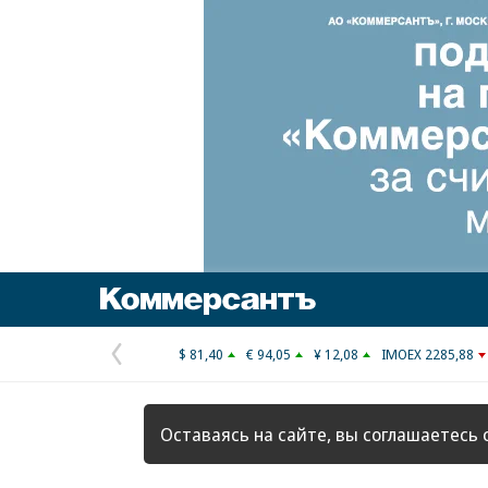
Коммерсантъ
$ 81,40
€ 94,05
¥ 12,08
IMOEX 2285,88
Предыдущая
страница
Оставаясь на сайте, вы соглашаетесь 