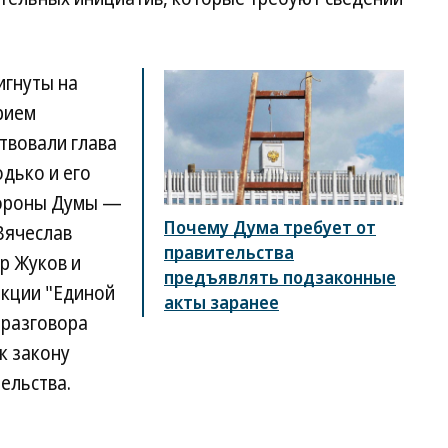
игнуты на
рием
твовали глава
дько и его
тороны Думы —
Почему Дума требует от
Вячеслав
правительства
р Жуков и
предъявлять подзаконные
акции "Единой
акты заранее
 разговора
к закону
ельства.