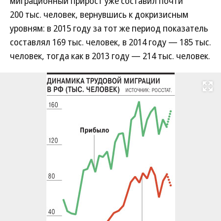
миграционный прирост уже составил почти
200 тыс. человек, вернувшись к докризисным
уровням: в 2015 году за тот же период показатель
составлял 169 тыс. человек, в 2014 году — 185 тыс.
человек, тогда как в 2013 году — 214 тыс. человек.
Развернуть на