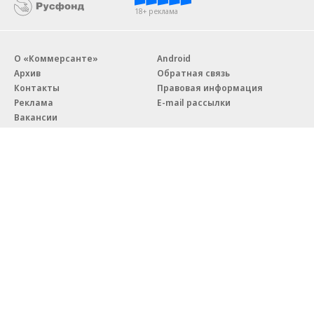
18+ реклама
О «Коммерсанте»
Android
Архив
Обратная связь
Контакты
Правовая информация
Реклама
E-mail рассылки
Вакансии
18+
© АО «Коммерсантъ». 127006, Москва, Оружейный переулок д. 41,
тел. +7 (495) 797-69-70.
Сетевое издание «Коммерсантъ» (доменное имя сайта:
kommersant.ru) зарегистрировано Федеральной службой
по надзору в сфере связи, информационных технологий и массовых
коммуникаций (Роскомнадзор), регистрационный номер и дата
принятия решения о регистрации: серия
Эл № ФС77-76922
от 11 октября 2019 г.
Партнерские проекты/материалы, новости компаний, материалы