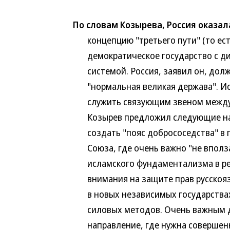
По словам Козырева, Россия оказа
концепцию "третьего пути" (то есть
демократическое государство с ди
системой. Россия, заявил он, долж
"нормальная великая держава". Исх
служить связующим звеном между 
Козырев предложил следующие нап
создать "пояс добрососедства" в г
Союза, где очень важно "не вползат
исламского фундаментализма в респ
внимания на защите прав русскоязыч
в новых независимых государствах. 
силовых методов. Очень важным дл
направление, где нужна совершенно