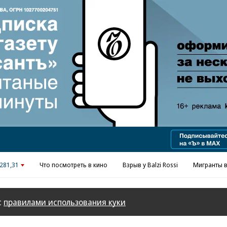
281,31
Что посмотреть в кино
Взрыв у Balzi Rossi
Мигранты в
с
правилами использования куки