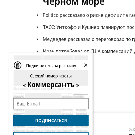
Черном море
Politico рассказало о риске дефицита га
ТАСС: Уиткофф и Кушнер планируют по
Медведев рассказал о переговорах по г
Иран потребовал от США компенсаций 
Еще
Подпишитесь на рассылку
Свежий номер газеты
Коммерсантъ
ПОДПИСАТЬСЯ
Новости компаний
Все
07.08.2026
07.