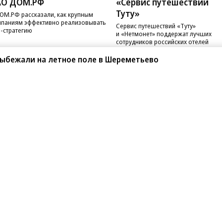
АО ДОМ.РФ
«Сервис путешествий
Туту»
ОМ.РФ рассказали, как крупным
паниям эффективно реализовывать
Сервис путешествий «Туту»
-стратегию
и «Нетмонет» поддержат лучших
сотрудников российских отелей
выбежали на летное поле в Шереметьево
санте»
Реклама
Обратная связь
Вакансии
Правовая информация
Android
E-mail рассылки
реулок д. 41,
тел. +7 (495) 797-69-70.
Партнерские проекты/матери
«Промо» и «Официальное со
а: kommersant.ru) зарегистрировано
нформационных технологий
На kommersant.ru применяют
ционный номер и дата принятия
1 октября 2019 г.