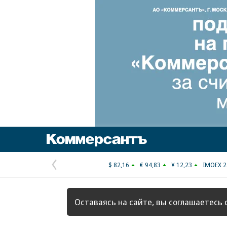
Коммерсантъ
$ 82,16
€ 94,83
¥ 12,23
IMOEX 2
Предыдущая
страница
Оставаясь на сайте, вы соглашаетесь 