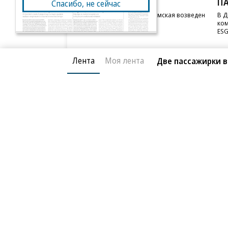
STONE
П
Спасибо, не сейчас
Бизнес-центр STONE Римская возведен
В Д
в полную высоту
ком
ESG
Лента
Моя лента
Две пассажирки 
Благотворительный фонд
О «Коммер
Архив
Контакты
18+ реклама
© АО «Коммерсантъ». 127006, Москва, Оружейный пе
Сетевое издание «Коммерсантъ» (доменное имя сайт
Федеральной службой по надзору в сфере связи, и
и массовых коммуникаций (Роскомнадзор), регистра
решения о регистрации: серия
Эл № ФС77-76922
от 1