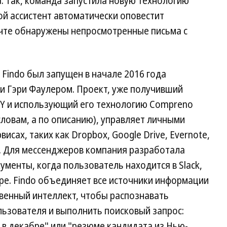
. Так, команда запустила новую технологию
орой ассистент автоматически оповестит
почте обнаружены непросмотренные письма с
Findo был запущен в начале 2016 года
 Гэри Фаулером. Проект, уже получивший
YY и использующий его технологию Compreno
словам, а по описанию), управляет личными
исах, таких как Dropbox, Google Drive, Evernote,
il. Для мессенджеров компания разработала
ументы, когда пользователь находится в Slack,
ype. Findo объединяет все источники информации
твенный интеллект, чтобы распознавать
льзователя и выполнить поисковый запрос:
 в декабре" или "резюме кандидата из Нью-