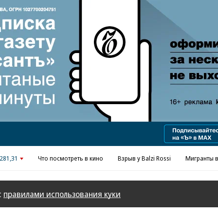
Реклама в «Ъ» www.kommersant.ru/ad
281,31
Что посмотреть в кино
Взрыв у Balzi Rossi
Мигранты в
с
правилами использования куки