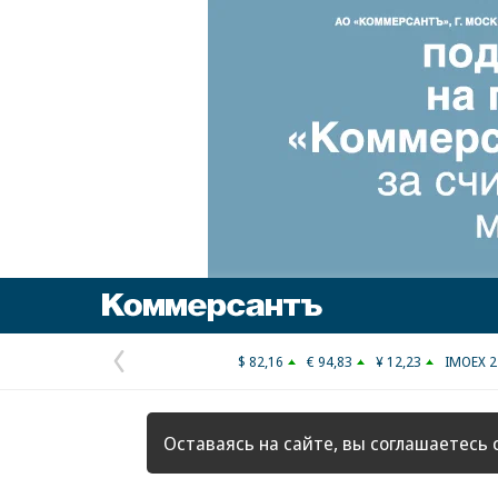
Коммерсантъ
$ 82,16
€ 94,83
¥ 12,23
IMOEX 2
Предыдущая
страница
Оставаясь на сайте, вы соглашаетесь 