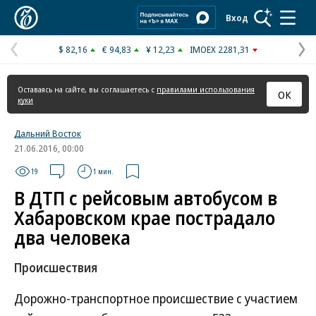
Коммерсантъ
Вход
$ 82,16
€ 94,83
¥ 12,23
IMOEX 2281,31
Предыдущая
С
страница
с
Оставаясь на сайте, вы соглашаетесь с
правилами использования
ОК
куки
Дальний Восток
21.06.2016, 00:00
19
1 мин.
В ДТП с рейсовым автобусом в
Хабаровском крае пострадало
два человека
Происшествия
Дорожно-транспортное происшествие с участием