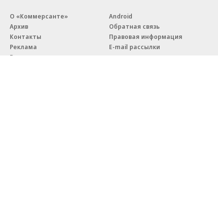
О «Коммерсанте»
Android
Архив
Обратная связь
Контакты
Правовая информация
Реклама
E-mail рассылки
Вакансии
18+
© АО «Коммерсантъ». 127006, Москва, Оружейный переулок д. 41,
тел. +7 (495) 797-69-70.
Сетевое издание «Коммерсантъ» (доменное имя сайта:
kommersant.ru) зарегистрировано Федеральной службой
по надзору в сфере связи, информационных технологий и массовых
коммуникаций (Роскомнадзор), регистрационный номер и дата
принятия решения о регистрации: серия
Эл № ФС77-76922
от 11 октября 2019 г.
Партнерские проекты/материалы, новости компаний, материалы
с пометкой «Промо» и «Официальное сообщение» опубликованы
на коммерческой основе.