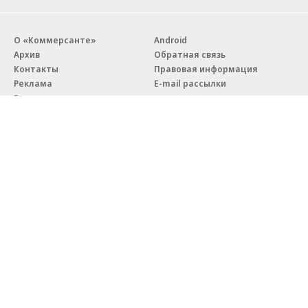
О «Коммерсанте»
Android
Архив
Обратная связь
Контакты
Правовая информация
Реклама
E-mail рассылки
Вакансии
18+
© АО «Коммерсантъ». 127006, Москва, Оружейный переулок д. 41,
тел. +7 (495) 797-69-70.
Сетевое издание «Коммерсантъ» (доменное имя сайта:
kommersant.ru) зарегистрировано Федеральной службой
по надзору в сфере связи, информационных технологий и массовых
коммуникаций (Роскомнадзор), регистрационный номер и дата
принятия решения о регистрации: серия
Эл № ФС77-76922
от 11 октября 2019 г.
Партнерские проекты/материалы, новости компаний, материалы
с пометкой «Промо» и «Официальное сообщение» опубликованы