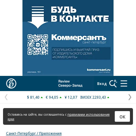
Реклама в «Ъ» www.kommersant.ru/ad
Коммерсантъ
Вход
$ 81,40
€ 94,05
¥ 12,07
IMOEX 2293,43
Предыдущая
С
страница
с
Оставаясь на сайте, вы соглашаетесь с
правилами использования
ОК
куки
Санкт-Петербург / Приложения