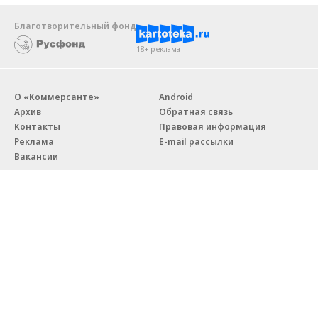
Благотворительный фонд
18+ реклама
О «Коммерсанте»
Android
Архив
Обратная связь
Контакты
Правовая информация
Реклама
E-mail рассылки
Вакансии
18+
© АО «Коммерсантъ». 127006, Москва, Оружейный переулок д. 41,
тел. +7 (495) 797-69-70.
Сетевое издание «Коммерсантъ» (доменное имя сайта:
kommersant.ru) зарегистрировано Федеральной службой
по надзору в сфере связи, информационных технологий и массовых
коммуникаций (Роскомнадзор), регистрационный номер и дата
принятия решения о регистрации: серия
Эл № ФС77-76922