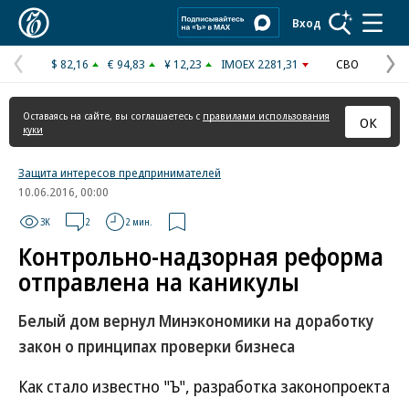
Коммерсантъ
Вход
$ 82,16
€ 94,83
¥ 12,23
IMOEX 2281,31
СВО
Предыдущая
С
страница
с
Оставаясь на сайте, вы соглашаетесь с
правилами использования
ОК
куки
Защита интересов предпринимателей
10.06.2016, 00:00
3K
2
2 мин.
Контрольно-надзорная реформа
отправлена на каникулы
Белый дом вернул Минэкономики на доработку
закон о принципах проверки бизнеса
Как стало известно "Ъ", разработка законопроекта