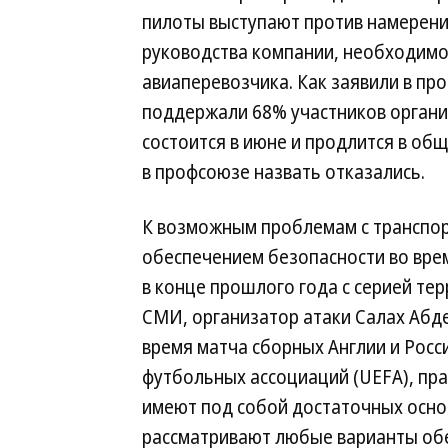
пилоты выступают против намерения
руководства компании, необходимо
авиаперевозчика. Как заявили в пр
поддержали 68% участников организ
состоится в июне и продлится в об
в профсоюзе назвать отказались.
К возможным проблемам с транспор
обеспечением безопасности во вре
в конце прошлого года с серией те
СМИ, организатор атаки Салах Абд
время матча сборных Англии и Росс
футбольных ассоциаций (UEFA), пра
имеют под собой достаточных основ
рассматривают любые варианты обе