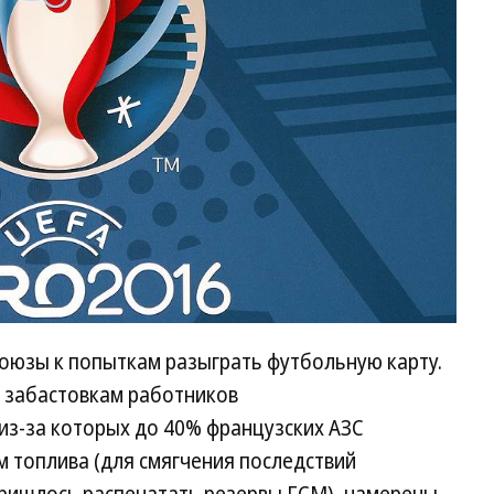
союзы к попыткам разыграть футбольную карту.
м забастовкам работников
з-за которых до 40% французских АЗС
 топлива (для смягчения последствий
пришлось распечатать резервы ГСМ), намерены