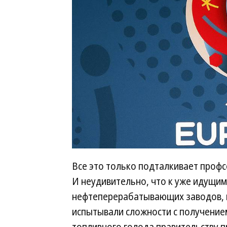
Все это только подталкивает проф
И неудивительно, что к уже идущи
нефтеперерабатывающих заводов, и
испытывали сложности с получением
топливного голода правительству 