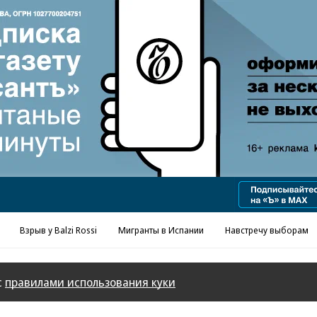
Реклама в «Ъ» www.kommersant.ru/ad
Взрыв у Balzi Rossi
Мигранты в Испании
Навстречу выборам
с
правилами использования куки