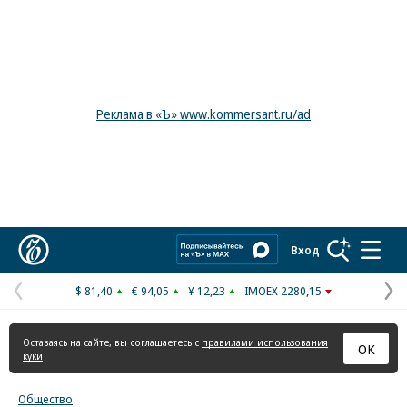
Реклама в «Ъ» www.kommersant.ru/ad
Коммерсантъ
Вход
$ 81,40
€ 94,05
¥ 12,23
IMOEX 2280,15
Предыдущая
С
страница
с
Оставаясь на сайте, вы соглашаетесь с
правилами использования
ОК
куки
Общество